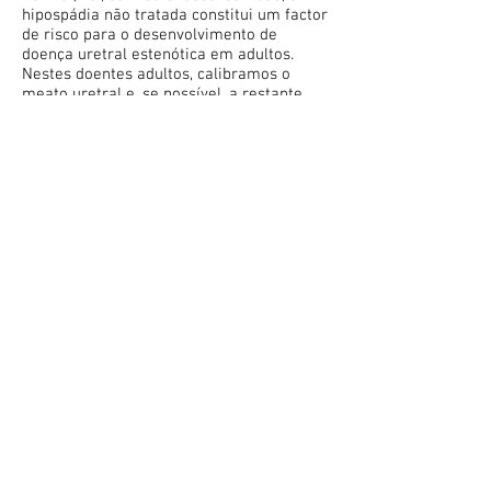
hipospádia não tratada constitui um factor
de risco para o desenvolvimento de
doença uretral estenótica em adultos.
Nestes doentes adultos, calibramos o
meato uretral e, se possível, a restante
uretra. Seguidamente, efectuamos
uretrografia retrógrada para constatar e
confirmar normal permeabilidade uretral
e, quando possível e desejável,
uretroscopia flexível.
CONTACTOS
CLÍNICA LONGEVA
Rua Filipe Folque,
13 . 1050-111
LISBOA
Tel +351
217 827 310
. e-mail
geral@clinicalongeva.pt