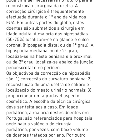
pode vir a ser necessária no futuro para a
reconstrução cirúrgica da uretra. A
correcção cirúrgica é frequentemente
efectuada durante o 1º ano de vida nos
EUA. Em outras partes do globo, estes
doentes são submetidos a cirurgia em
idade adulta. A maioria das hipospádias
(50-75%) localizam-se na glande e sulco
coronal (hipospádia distal ou de 1º grau). A
hipospádia mediana, ou de 2º grau,
localiza-se na haste peniana e a proximal,
ou de 3º grau, localiza-se abaixo da junção
penoescrotal e no períneo.
Os objectivos da correcção da hipospádia
são: 1) correcção da curvatura peniana; 2)
reconstrução de uma uretra de calibre e
localização do meato urinário normais; 3)
proporcionar um agradável aspecto
cosmético. A escolha da técnica cirúrgica
deve ser feita acs a caso. Em idade
pediátrica, a maioria destes doentes em
Portugal são referenciados para hospitais
onde haja a valência de cirurgia
pediátrica, por vezes, com baixo volume
de doentes tratados por ano. Por outro