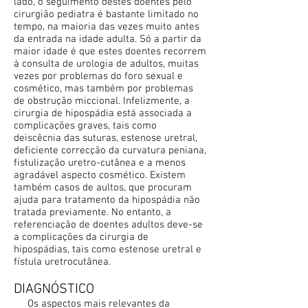
lado, o seguimento destes doentes pelo
cirurgião pediatra é bastante limitado no
tempo, na maioria das vezes muito antes
da entrada na idade adulta. Só a partir da
maior idade é que estes doentes recorrem
à consulta de urologia de adultos, muitas
vezes por problemas do foro sexual e
cosmético, mas também por problemas
de obstrução miccional. Infelizmente, a
cirurgia de hipospádia está associada a
complicações graves, tais como
deiscêcnia das suturas, estenose uretral,
deficiente correcção da curvatura peniana,
fistulização uretro-cutânea e a menos
agradável aspecto cosmético. Existem
também casos de aultos, que procuram
ajuda para tratamento da hipospádia não
tratada previamente. No entanto, a
referenciação de doentes adultos deve-se
a complicações da cirurgia de
hipospádias, tais como estenose uretral e
fístula uretrocutânea.
DIAGNÓSTICO
Os aspectos mais relevantes da