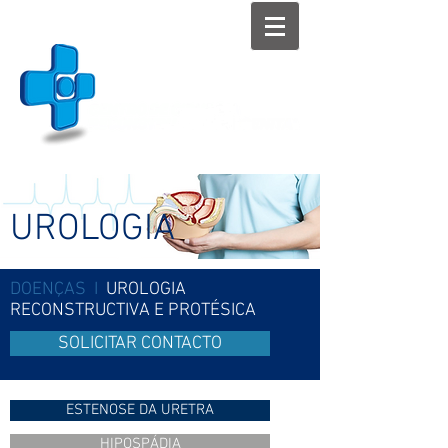
UROLOGIA
DOENÇAS I
UROLOGIA
RECONSTRUCTIVA E PROTÉSICA
SOLICITAR CONTACTO
ESTENOSE DA URETRA
HIPOSPÁDIA