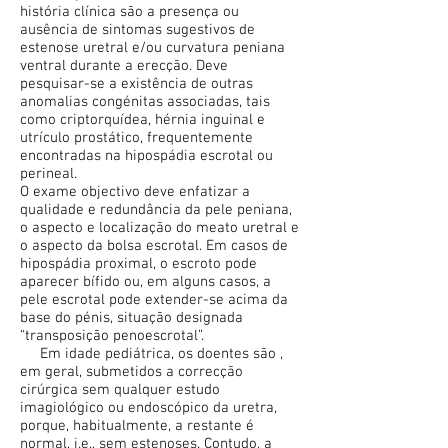
história clínica são a presença ou
ausência de sintomas sugestivos de
estenose uretral e/ou curvatura peniana
ventral durante a erecção. Deve
pesquisar-se a existência de outras
anomalias congénitas associadas, tais
como criptorquídea, hérnia inguinal e
utrículo prostático, frequentemente
encontradas na hipospádia escrotal ou
perineal.
O exame objectivo deve enfatizar a
qualidade e redundância da pele peniana,
o aspecto e localização do meato uretral e
o aspecto da bolsa escrotal. Em casos de
hipospádia proximal, o escroto pode
aparecer bífido ou, em alguns casos, a
pele escrotal pode extender-se acima da
base do pénis, situação designada
“transposição penoescrotal”.
Em idade pediátrica, os doentes são ,
em geral, submetidos a correcção
cirúrgica sem qualquer estudo
imagiológico ou endoscópico da uretra,
porque, habitualmente, a restante é
normal, i.e., sem estenoses. Contudo, a