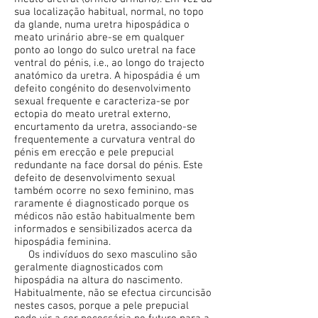
sua localização habitual, normal, no topo
da glande, numa uretra hipospádica o
meato urinário abre-se em qualquer
ponto ao longo do sulco uretral na face
ventral do pénis, i.e., ao longo do trajecto
anatómico da uretra. A hipospádia é um
defeito congénito do desenvolvimento
sexual frequente e caracteriza-se por
ectopia do meato uretral externo,
encurtamento da uretra, associando-se
frequentemente a curvatura ventral do
pénis em erecção e pele prepucial
redundante na face dorsal do pénis. Este
defeito de desenvolvimento sexual
também ocorre no sexo feminino, mas
raramente é diagnosticado porque os
médicos não estão habitualmente bem
informados e sensibilizados acerca da
hipospádia feminina.
Os indivíduos do sexo masculino são
geralmente diagnosticados com
hipospádia na altura do nascimento.
Habitualmente, não se efectua circuncisão
nestes casos, porque a pele prepucial