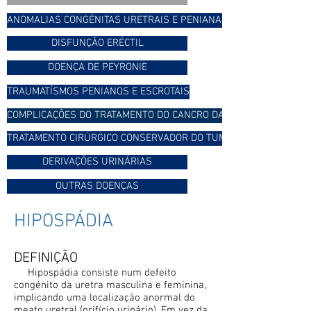
ANOMALIAS CONGÉNITAS URETRAIS E PENIANAS
DISFUNÇÃO ERÉCTIL
DOENÇA DE PEYRONIE
TRAUMATÍSMOS PENIANOS E ESCROTAIS
COMPLICAÇÕES DO TRATAMENTO DO CANCRO DA PRÓSTATA
TRATAMENTO CIRÚRGICO CONSERVADOR DO TUMOR
DERIVAÇÕES URINÁRIAS
OUTRAS DOENÇAS
HIPOSPÁDIA
DEFINIÇÃO
Hipospádia consiste num defeito
congénito da uretra masculina e feminina,
implicando uma localização anormal do
meato uretral (orifício urinário). Em vez da