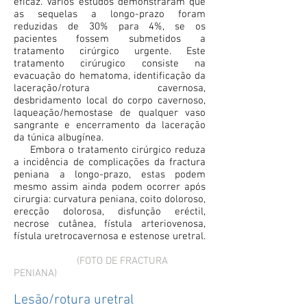
eficaz. Vários estudos demonstraram que
as sequelas a longo-prazo foram
reduzidas de 30% para 4%, se os
pacientes fossem submetidos a
tratamento cirúrgico urgente. Este
tratamento cirúrugico consiste na
evacuação do hematoma, identificação da
laceração/rotura cavernosa,
desbridamento local do corpo cavernoso,
laqueação/hemostase de qualquer vaso
sangrante e encerramento da laceração
da túnica albugínea.
Embora o tratamento cirúrgico reduza
a incidência de complicações da fractura
peniana a longo-prazo, estas podem
mesmo assim ainda podem ocorrer após
cirurgia: curvatura peniana, coito doloroso,
erecção dolorosa, disfunção eréctil,
necrose cutânea, fístula arteriovenosa,
fístula uretrocavernosa e estenose uretral.
(FOTO DE FRACTURA
PENIANA)
Lesão/rotura uretral