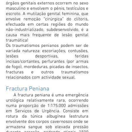
órgãos genitais externos ocorrem no sexo
masculino e envolvem o pénis, testículos e
escroto. A mutilação genital feminina, que
envolve remoção “cirúrgica” do clítoris,
efectuada em certas regiões do mundo
não-industrializado, subdesenvolvido, é a
causa mais frequente de lesão genital
traumática!
Os traumatismos penianos podem ser de
variada natureza: escoriações, contusões,
lesões desportivas, feridas
incisas/cortantes, perfurantes (por armas
de fogo), mordeduras, picadas de insectos,
fracturas e outros traumatismos
relacionados com actividade sexual.
Fractura Peniana
A fractura peniana é uma emergência
urológica relativamente rara, ocorrendo
numa proporção de 1:175.000 admissões
em Serviços de Urgência. Consiste em
rotura da túnica albugínea (estrutura
envolvente dos corpos cavernosos onde se
armazena sangue sob elevada pressão