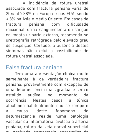
A incidência de rotura uretral
associada com fractura peniana varia de
20% até 38% na Europa e nos EUA, sendo
< 3% na Ásia e Médio Oriente. Em casos de
fractura peniana com dificuldade
miccional, urina sanguinolenta ou sangue
no meato urinário externo, recomenda-se
uretrografia retrógrada pelo elevado grau
de suspeição. Contudo, a ausência destes
sintomas não exclui a possibilidade de
rotura uretral associada.
Falsa fractura peniana
Tem uma apresentação clínica muito
semelhante à da verdadeira fractura
peniana, provavelmente com excepção de
uma detumescência mais gradual e sem o
estalido audível no momento da
ocorrência. Nestes casos, a túnica
albubínea habitualmente não se rompe e
a causa deste fenómeno de
detumescência reside numa patologia
vascular ou inflamatória: avulsão a artéria
peniana, rotura da veia dorsal superficial