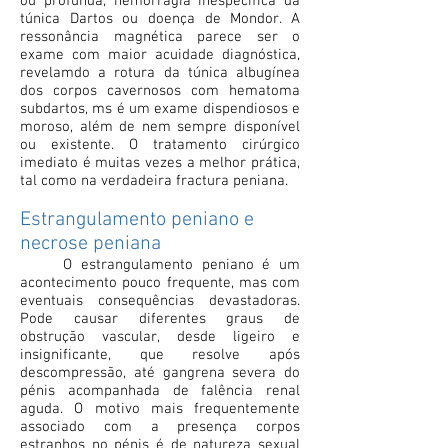
ou profunda, hemorragia inespecífica da
túnica Dartos ou doença de Mondor. A
ressonância magnética parece ser o
exame com maior acuidade diagnóstica,
revelamdo a rotura da túnica albugínea
dos corpos cavernosos com hematoma
subdartos, ms é um exame dispendiosos e
moroso, além de nem sempre disponível
ou existente. O tratamento cirúrgico
imediato é muitas vezes a melhor prática,
tal como na verdadeira fractura peniana.
Estrangulamento peniano e
necrose peniana
O estrangulamento peniano é um
acontecimento pouco frequente, mas com
eventuais consequências devastadoras.
Pode causar diferentes graus de
obstrução vascular, desde ligeiro e
insignificante, que resolve após
descompressão, até gangrena severa do
pénis acompanhada de falência renal
aguda. O motivo mais frequentemente
associado com a presença corpos
estranhos no pénis é de natureza sexual