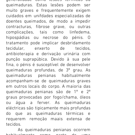
queimaduras. Estas lesões podem ser
muito graves e frequentemente exigem
cuidados em unifdades especializadas de
doentes queimados, de modo a impedir
contracturas, fibrose grave, ou outras
complicações, tais como linfedema,
hipospádias ou necrose do pénis. O
tratamento pode implicar desbridamento
tecidular, enxerto de tecidos,
antibioterapia e derivação urinária com
punção suprapúbica. Devido à sua pele
fina, o pénis é susceptível de desenvolver
queimaduras profundas, de 3º grau. As
queimaduras penianas habitualmente
acompanham-se de queimaduras graves
em outros locais do corpo. A maioria das
queimaduras penianas são de 1º e 2º
graus provocadas por fogo/chama, óleos
ou água a ferver. As queimaduras
eléctricas são tipicamente mais profundas
do que as queimaduras térmicas e
requerem remoção maais extensa de
tecidos.
As queimaduras penianas ocorrem