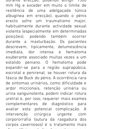
durante erecção, podendo atingir 1500
mm Hg e exceder em muito o limite de
resitência de uma adelgaçada túnica
albugínea em erecção), quando o pénis
erecto sofre um traumatismo major,
habitualmente durante actividade sexual
violenta (especialmente em determinadas
posições), podendo também ocorrer
durante a masturbação. Os pacientes
descrevem, tipicamente, detumescência
imediata, dor intensa e hematoma
exuberante associado muitas vezes a um
estalido peniano. O hematoma pode
expandir-se para a região suprapúbica,
escrotal e penirenal, se houver rotura da
fáscia de Buck do pénis. A ocorrência rara
de sintomas urinários, como dificuldade e
ardor miccionais, retenção urinária ou
urina sanguinolenta, podem indicar rotura
uretral e, por isso, requerer mais exames
complementares de diagnóstico para
avaliar esta potencial complicação. A
intervenção cirúrgica urgente com
corpororrafia (sutura da rasgadura dos
corpos cavernosos) é o tratamento mais