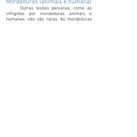
Mordeduras (animais e humana)
Outras lesões penianas, como as
infligidas por mordeduras animais e
humanas, não são raras. As mordeduras
por animais são comuns em crianças,
sendo os cães os animais mais
frequentemente implicados. Embora
habitualmente não severas, as
mordeduras animais podem causar
infecção e levar a amputação. O
tratamento das mordeduras animais
implica tratamento antibiótico e
encerramento das feridas por 2ª intenção
devido à sua natureza contaminada.
Traumatismos escrotais
Apesar da localização vulneráavel dos
testículos, os traumatismos testiculares
não são frequentes. A mobilidade do
escroto pode ser um dos motivos pelos
quais os traumatismos graves do testículo
são raros. No entanto, dada a importância
da preservação da fertilidade, as lesões
traumáticas do testículo merecem uma
atenção redobrada. A sua abordagem